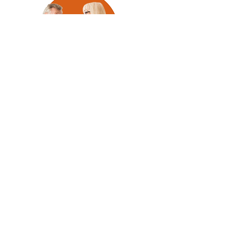
Asesoramiento sobre
hipotecas inversas
El Santa Fe Community Housing Trust
ofrece asesoramiento sobre hipotecas
de conversión de valor de la vivienda
aprobadas por el Departamento de
Vivienda y Desarrollo Urbano (HUD). Si
tiene 62 años, es propietario de una
vivienda y posee un valor de propiedad
sustancial en su vivienda, este
producto de hipoteca inversa de la